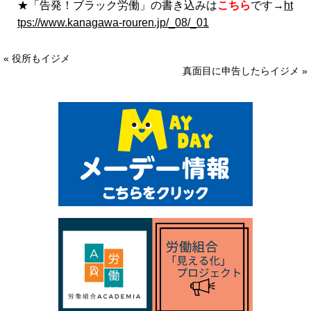
★「告発！ブラック労働」の書き込みは
こちら
です→
ht
tps://www.kanagawa-rouren.jp/_08/_01
« 役所もイジメ
真面目に申告したらイジメ »