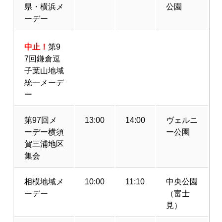
県・横浜メ
公園
ーデー
中止！
第9
7回鎌倉逗
子葉山地域
統一メーデ
ー
第97回メ
13:00
14:00
ヴェルニ
ーデー横須
ー公園
賀三浦地区
集会
相模地域メ
10:00
11:10
中央公園
ーデー
（富士
見）