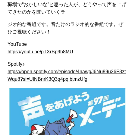
職場で“おかしいな”と思った人が、どうやって声を上げ
てきたのかを聞いていくラ
ジオ的な番組です。音だけのラジオ的な番組です。ぜ
ひご視聴ください！
YouTube
https://youtu.be/pTXrBp9h8MU
Spotify♪
https://open.spotify.com/episode/4nawgJ6Nu89u26F8zt
Wqu8?si=UlNBnrK3Q3q4pqibt
mzUfg