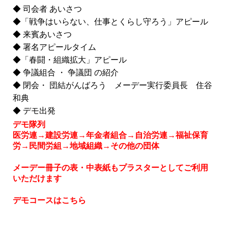
◆ 司会者 あいさつ
◆「戦争はいらない、仕事とくらし守ろう」アピール
◆ 来賓あいさつ
◆ 署名アピールタイム
◆「春闘・組織拡大」アピール
◆ 争議組合 ・ 争議団 の紹介
◆ 閉会・ 団結がんばろう メーデー実行委員長 住谷
和典
◆ デモ出発
デモ隊列
医労連→建設労連→年金者組合→自治労連→福祉保育
労→民間労組→地域組織→その他の団体
メーデー冊子の表・中表紙もプラスターとしてご利用
いただけます
デモコースはこちら