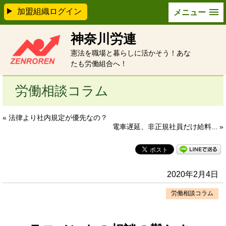
加盟組織ログイン
メニュー
神奈川労連
憲法を職場と暮らしに活かそう！あな
たも労働組合へ！
労働相談コラム
« 法律より社内規定が優先なの？
電車遅延、非正規社員だけ給料... »
2020年2月4日
労働相談コラム