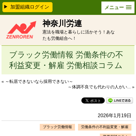
加盟組織ログイン
メニュー
神奈川労連
憲法を職場と暮らしに活かそう！あな
たも労働組合へ！
ブラック労働情報 労働条件の不
利益変更・解雇 労働相談コラム
« ～転居できないなら採用できない～
～体調不良でも代わりの人がい... »
2026年1月19日
ブラック労働情報
労働条件の不利益変更・解雇