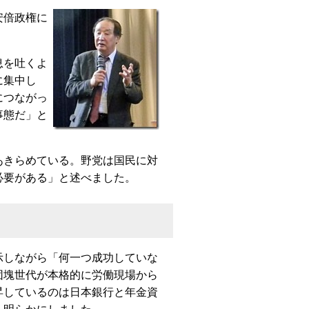
安倍政権に
息を吐くよ
に集中し
につながっ
事態だ」と
きらめている。野党は国民に対
必要がある」と述べました。
しながら「何一つ成功していな
団塊世代が本格的に労働現場から
昇しているのは日本銀行と年金資