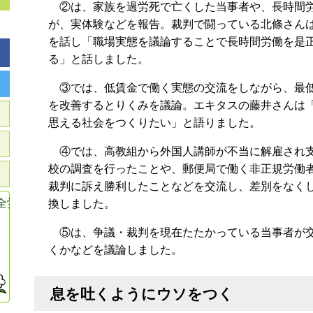
②は、家族を過労死で亡くした当事者や、長時間労
が、実体験などを報告。裁判で闘っている北條さん
を話し「職場実態を議論することで長時間労働を是
る」と話しました。
③では、低賃金で働く実態の交流をしながら、最低
を改善するとりくみを議論。エキタスの藤井さんは
思える社会をつくりたい」と語りました。
④では、高教組から外国人講師が不当に解雇され支
校の調査を行ったことや、郵便局で働く非正規労働
裁判に訴え勝利したことなどを交流し、差別をなく
全労連共済
換しました。
⑤は、争議・裁判を現在たたかっている当事者が交
くかなどを議論しました。
息を吐くようにウソをつく