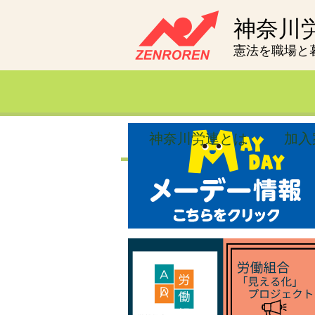
神奈川
憲法を職場と
神奈川労連とは
加入