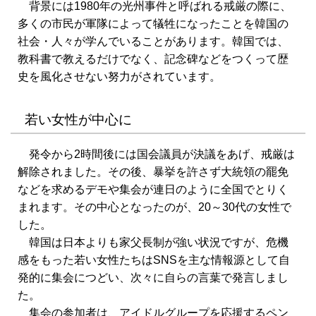
背景には1980年の光州事件と呼ばれる戒厳の際に、
多くの市民が軍隊によって犠牲になったことを韓国の
社会・人々が学んでいることがあります。韓国では、
教科書で教えるだけでなく、記念碑などをつくって歴
史を風化させない努力がされています。
若い女性が中心に
発令から2時間後には国会議員が決議をあげ、戒厳は
解除されました。その後、暴挙を許さず大統領の罷免
などを求めるデモや集会が連日のように全国でとりく
まれます。その中心となったのが、20～30代の女性で
した。
韓国は日本よりも家父長制が強い状況ですが、危機
感をもった若い女性たちはSNSを主な情報源として自
発的に集会につどい、次々に自らの言葉で発言しまし
た。
集会の参加者は、アイドルグループを応援するペン