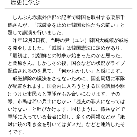
歴史に学ぶ
しんぶん赤旗外信部の記者で韓国を取材する栗原千
鶴さんが、「戒厳令を止めた韓国女性たちの闘い」と
題して講演を行いました。
昨年12月3日夜、当時の尹（ユン）韓国大統領が戒厳
を発令しました。「戒厳」は韓国憲法に定めがあり、
「最初は、北朝鮮との戦争が始まったのかと思った」
と栗原さん。しかしその後、国会などの状況がライブ
配信されるのを見て、「何かおかしい」と感じます。
戒厳解除の議決をさせないために、国会周辺に軍隊
が配置されます。国会内に入ろうとする国会議員や駆
けつけた市民らと軍隊がもみ合いになります。その
際、市民は若い兵士にむかい「歴史の罪人になっては
いけない」と呼びかけます。同じように、徴兵などで
軍隊に入っている若者に対し、多くの両親などが「絶
対に銃の引き金を引いてはダメだ」などと連絡したそ
うです。