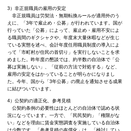
3）非正規職員の雇用の安定
非正規職員は労契法・無期転換ルールが適用外のう
えに、「3年で雇止め・公募」が行われています。国が
行っていた「公募」によって、雇止め・雇用不安によ
る職員間のギクシャクや、年度末大量休暇などが生じ
ている実態を述べ、会計年度任用職員制度の導入によ
って「市町村が住民の首切り」を実行しないことを求
めました。昨年度の懇談では、約半数の自治体で「公
募は実施しない」、「従前の方法で対処する」など、
雇用の安定をはかっていることが明らかになりまし
た。今年、国から「3年公募」の廃止を通知させる成果
に結びついています。
4）公契約の適正化、参考見積
公契約条例の必要性はほとんどの自治体で認める状
況になっています。一方で、「民民契約」「権限がな
い」などを理由に賃金実態調査を実施している自治体
は少数です。「参考見積の有償化」は、「検討してい