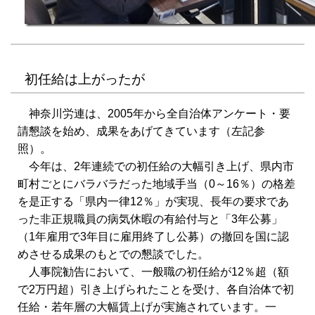
初任給は上がったが
神奈川労連は、2005年から全自治体アンケート・要
請懇談を始め、成果をあげてきています（左記参
照）。
今年は、2年連続での初任給の大幅引き上げ、県内市
町村ごとにバラバラだった地域手当（0～16％）の格差
を是正する「県内一律12％」が実現、長年の要求であ
った非正規職員の病気休暇の有給付与と「3年公募」
（1年雇用で3年目に雇用終了し公募）の撤回を国に認
めさせる成果のもとでの懇談でした。
人事院勧告において、一般職の初任給が12％超（額
で2万円超）引き上げられたことを受け、各自治体で初
任給・若年層の大幅賃上げが実施されています。一