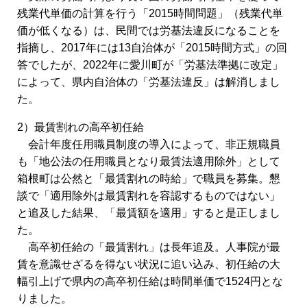
残業代単価の計算を行う「2015時間問題」（残業代単
価が低くなる）は、民間では労基法違反になることを
指摘し、2017年には13自治体が「2015時間方式」の回
答でしたが、2022年に愛川町が「労基法準拠に改定」
によって、県内自治体の「労基法違反」は解消しまし
た。
2）最賃割れの高卒初任給
会計年度任用職員制度の導入によって、非正規職員
も「地公法の任用職員となり最賃法適用除外」として
箱根町は公然と「最賃割れの時給」で職員を募集。懇
談で「適用除外は最賃割れを容認するものではない」
と追及した結果、「最賃額を適用」すると是正しまし
た。
高卒初任給の「最賃割れ」は長年追及。人事院が最
賃を意識せざるを得ない状況に追い込み、初任給の大
幅引上げで県内の高卒初任給は時間単価で1524円とな
りました。