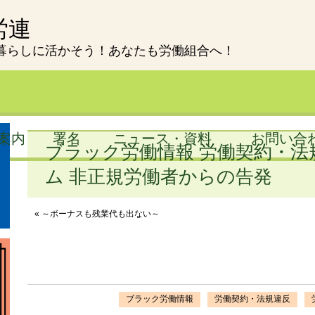
労連
暮らしに活かそう！あなたも労働組合へ！
案内
署名
ニュース・資料
お問い合
ブラック労働情報 労働契約・法
ム 非正規労働者からの告発
« ～ボーナスも残業代も出ない～
ブラック労働情報
労働契約・法規違反