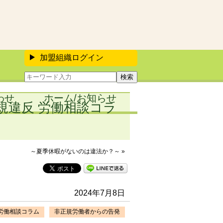
加盟組織ログイン
わせ
ホーム/お知らせ
規違反 労働相談コラ
～夏季休暇がないのは違法か？～ »
2024年7月8日
労働相談コラム
非正規労働者からの告発