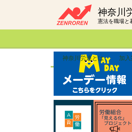
神奈川
憲法を職場と
神奈川労連とは
加入