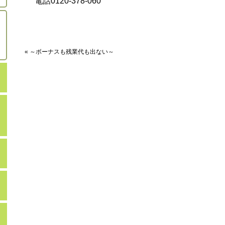
電話0120-378-060
« ～ボーナスも残業代も出ない～