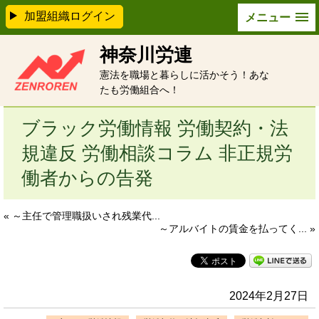
加盟組織ログイン
メニュー
神奈川労連
憲法を職場と暮らしに活かそう！あな
たも労働組合へ！
ブラック労働情報 労働契約・法
規違反 労働相談コラム 非正規労
働者からの告発
« ～主任で管理職扱いされ残業代...
～アルバイトの賃金を払ってく... »
2024年2月27日