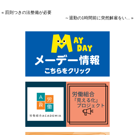
« 罰則つきの法整備が必要
～退勤の1時間前に突然解雇をい... »