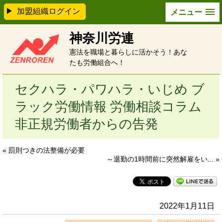
加盟組織ログイン
メニュー
神奈川労連
憲法を職場と暮らしに活かそう！あな
たも労働組合へ！
セクハラ・パワハラ・いじめ ブ
ラック労働情報 労働相談コラム
非正規労働者からの告発
« 罰則つきの法整備が必要
～退勤の1時間前に突然解雇をい... »
2022年1月11日