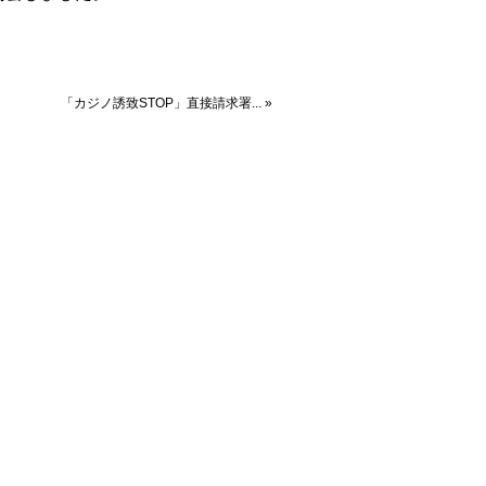
「カジノ誘致STOP」直接請求署... »