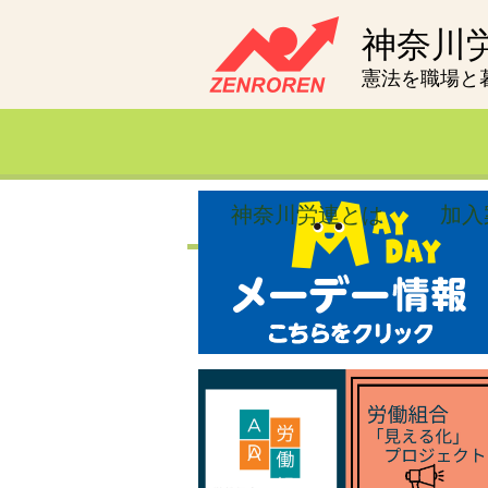
神奈川
憲法を職場と
神奈川労連とは
加入