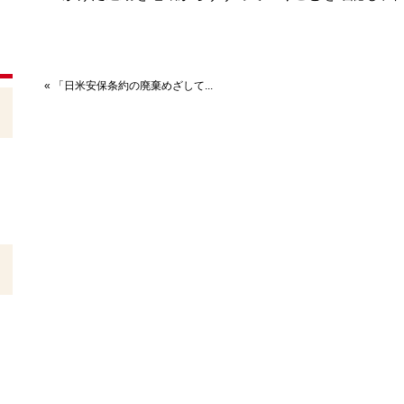
« 「日米安保条約の廃棄めざして...