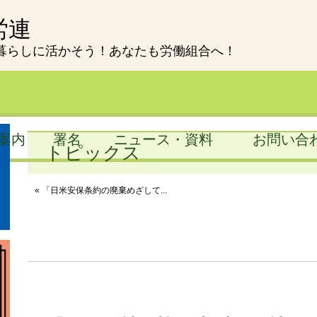
労連
暮らしに活かそう！あなたも労働組合へ！
案内
署名
ニュース・資料
お問い合
トピックス
« 「日米安保条約の廃棄めざして...