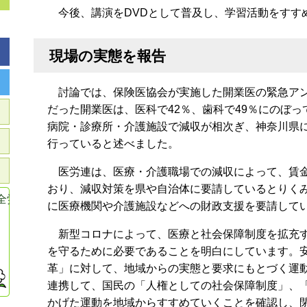
今後、講演をDVDとして普及し、学習活動をすす
現場の実態を報告
討論では、保険医協会が実施した開業医の緊急アン
だった開業医は、医科で42％、歯科で49％にのぼ
病院・診療所・介護施設で減収が相次ぎ、神奈川県に
行っていると述べました。
医労連は、医療・介護職場での減収によって、賃金
おり、減収対策を県や自治体に要請しているとりく
全労連共済
に医療機関や介護施設などへの財政支援を要請して
新型コロナによって、医療と社会保障制度を拡充す
を守るために必要であることを明白にしています。
革」に対して、地域からの実態と要求にもとづく運
連携して、国民の「人権としての社会保障制度」、
かげた運動を地域からすすめていくことを確認し、