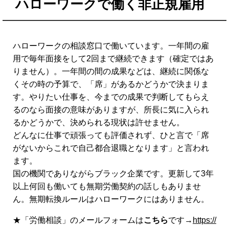
ハローワークで働く非正規雇用
ハローワークの相談窓口で働いています。一年間の雇
用で毎年面接をして2回まで継続できます（確定ではあ
りません）。一年間の間の成果などは、継続に関係な
くその時の予算で、「席」があるかどうかで決まりま
す。やりたい仕事を、今までの成果で判断してもらえ
るのなら面接の意味がありますが、所長に気に入られ
るかどうかで、決められる現状は許せません。
どんなに仕事で頑張っても評価されず、ひと言で「席
がないからこれで自己都合退職となります」と言われ
ます。
国の機関でありながらブラック企業です。更新して3年
以上何回も働いても無期労働契約の話しもありませ
ん。無期転換ルールはハローワークにはありません。
★「労働相談」のメールフォームは
こちら
です→
https://