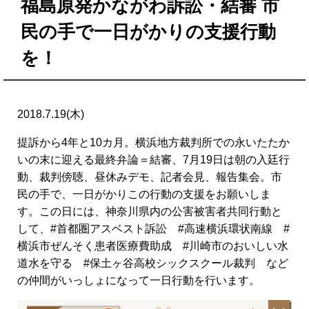
福島原発かながわ訴訟・結審 市
民の手で一日がかりの支援行動
を！
2018.7.19(木)
提訴から4年と10カ月。横浜地方裁判所での永いたたか
いの末に迎える最終弁論＝結審、7月19日は朝の入廷行
動、裁判傍聴、昼休みデモ、記者会見、報告集会。市
民の手で、一日がかりこの行動の支援をお願いしま
す。この日には、神奈川県内の公害被害者共同行動と
して、#首都圏アスベスト訴訟 #高速横浜環状南線 #
横浜市ぜんそく患者医療費助成 #川崎市のおいしい水
道水を守る #保土ヶ谷高校シックスクール裁判 など
の仲間がいっしょになって一日行動を行います。