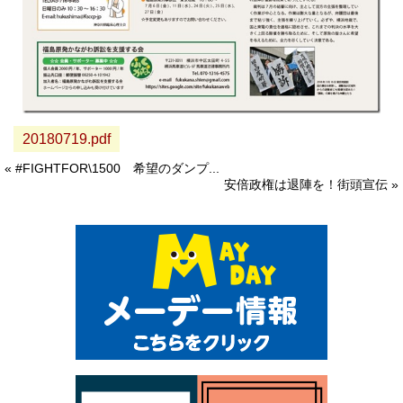
20180719.pdf
« #FIGHTFOR\1500 希望のダンプ...
安倍政権は退陣を！街頭宣伝 »