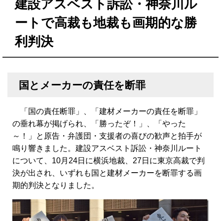
建設アスベスト訴訟・神奈川ル
ートで高裁も地裁も画期的な勝
利判決
国とメーカーの責任を断罪
「国の責任断罪」、「建材メーカーの責任を断罪」
の垂れ幕が掲げられ、「勝ったぞ！」、「やった
～！」と原告・弁護団・支援者の喜びの歓声と拍手が
鳴り響きました。建設アスベスト訴訟・神奈川ルート
について、10月24日に横浜地裁、27日に東京高裁で判
決が出され、いずれも国と建材メーカーを断罪する画
期的判決となりました。