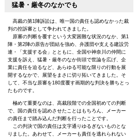
猛暑・厳冬のなかでも
高裁の第1陣訴訟は、唯一国の責任も認めなかった裁
判の控訴審として争われてきました。
原審の判断を覆すという大変困難な状況のなか、第1
陣・第2陣の原告が団結を強め、弁護団や支える建設労
連・「支援する会」とともに、全国や神奈川の仲間に
支援を訴え、猛暑・厳冬のなか街頭で世論を広げ、企
業に責任を迫るなど、あらゆる可能な限りの行動を展
開するなかで、展望をまさに切り拓いてきました。そ
して、不当な原審を180度覆す画期的な判決を勝ちとっ
たものです。
極めて重要なのは、高裁段階での全国初めての判断
で、国の責任を認めさせたことはもちろん、メーカー
の責任まで踏み込んだ判断を行ったことです。
この判決で国の責任は文字通りゆるぎないものとな
りました。あわせて、メーカーも責任を逃れられない