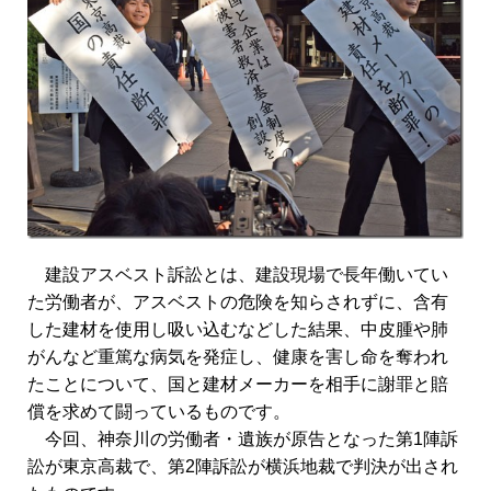
建設アスベスト訴訟とは、建設現場で長年働いてい
た労働者が、アスベストの危険を知らされずに、含有
した建材を使用し吸い込むなどした結果、中皮腫や肺
がんなど重篤な病気を発症し、健康を害し命を奪われ
たことについて、国と建材メーカーを相手に謝罪と賠
償を求めて闘っているものです。
今回、神奈川の労働者・遺族が原告となった第1陣訴
訟が東京高裁で、第2陣訴訟が横浜地裁で判決が出され