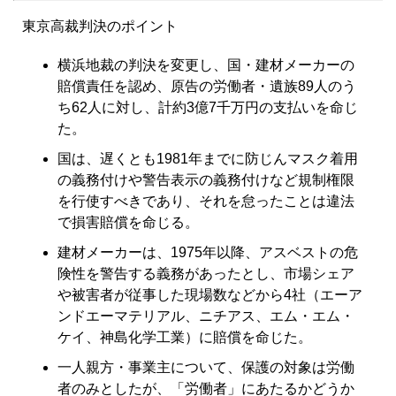
東京高裁判決のポイント
横浜地裁の判決を変更し、国・建材メーカーの
賠償責任を認め、原告の労働者・遺族89人のう
ち62人に対し、計約3億7千万円の支払いを命じ
た。
国は、遅くとも1981年までに防じんマスク着用
の義務付けや警告表示の義務付けなど規制権限
を行使すべきであり、それを怠ったことは違法
で損害賠償を命じる。
建材メーカーは、1975年以降、アスベストの危
険性を警告する義務があったとし、市場シェア
や被害者が従事した現場数などから4社（エーア
ンドエーマテリアル、ニチアス、エム・エム・
ケイ、神島化学工業）に賠償を命じた。
一人親方・事業主について、保護の対象は労働
者のみとしたが、「労働者」にあたるかどうか