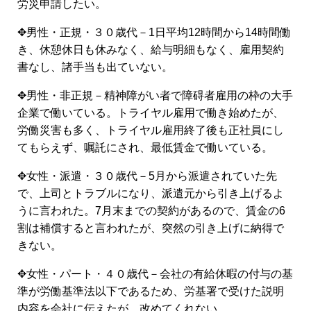
労災申請したい。
✥男性・正規・３０歳代－1日平均12時間から14時間働
き、休憩休日も休みなく、給与明細もなく、雇用契約
書なし、諸手当も出ていない。
✥男性・非正規－精神障がい者で障碍者雇用の枠の大手
企業で働いている。トライヤル雇用で働き始めたが、
労働災害も多く、トライヤル雇用終了後も正社員にし
てもらえず、嘱託にされ、最低賃金で働いている。
✥女性・派遣・３０歳代－5月から派遣されていた先
で、上司とトラブルになり、派遣元から引き上げるよ
うに言われた。7月末までの契約があるので、賃金の6
割は補償すると言われたが、突然の引き上げに納得で
きない。
✥女性・パート・４０歳代－会社の有給休暇の付与の基
準が労働基準法以下であるため、労基署で受けた説明
内容を会社に伝えたが、改めてくれない。