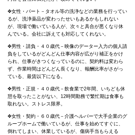
✥女性・パート－タオル等の洗浄などの業務を行ってい
るが、洗浄薬品が変わったせいもあるかもしれない
が、現場で働いている人が、次々と具合が悪くなり休
んでいる。会社に訴えても対応してくれない。
✥男性・請負・４０歳代－映像のデーター入力の個人請
負をしているがどんどん仕事内容が広がり補正をかけ
られ、仕事がきつくなっているのに、契約料は変わら
ず、作業時間はどんどん長くなり、報酬比率がさがっ
ている、最賃以下になる。
✥男性・正規・４０歳代－飲食業で2年間、いちども休
憩を取ったことがない、12時間勤務で繁忙期は食事も
取れない。ストレス限界。
✥女性・契約・６０歳代－介護ヘルパーで大手企業のグ
ループホームで働いているが、仕事を始めてすぐに、
倒れてしまい、休業しているが、傷病手当もらえる