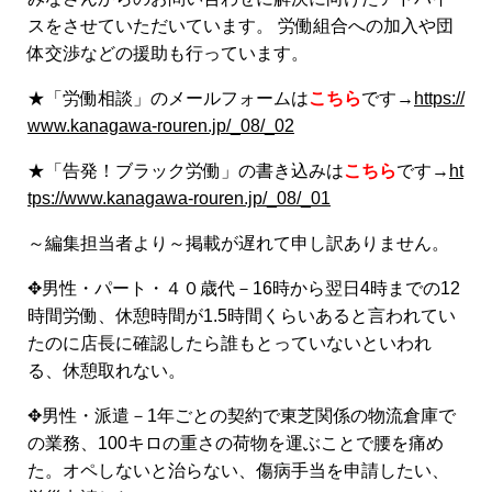
スをさせていただいています。 労働組合への加入や団
体交渉などの援助も行っています。
★「労働相談」のメールフォームは
こちら
です→
https://
www.kanagawa-rouren.jp/_08/_02
★「告発！ブラック労働」の書き込みは
こちら
です→
ht
tps://www.kanagawa-rouren.jp/_08/_01
～編集担当者より～掲載が遅れて申し訳ありません。
✥男性・パート・４０歳代－16時から翌日4時までの12
時間労働、休憩時間が1.5時間くらいあると言われてい
たのに店長に確認したら誰もとっていないといわれ
る、休憩取れない。
✥男性・派遣－1年ごとの契約で東芝関係の物流倉庫で
の業務、100キロの重さの荷物を運ぶことで腰を痛め
た。オペしないと治らない、傷病手当を申請したい、