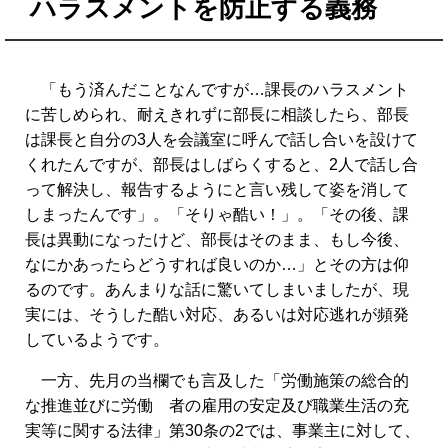
ハラスメントを防止する義務
「もう済んだことなんですが…課長のハラスメント
に苦しめられ、耐えきれずに部長に相談したら、部長
は課長と自分の3人を会議室に呼んで話し合いを設けて
くれたんですが、部長はしばらくすると、2人で話し合
って解決し、報告するようにと言い残して姿を消して
しまったんです」。「そりゃ酷い！」。「その後、課
長は異動になったけど、部長はそのまま、もし今後、
なにかあったらどうすれば良いのか…」とその方は仰
るのです。あんまりな話に驚いてしまいましたが、現
実には、そうした酷い対応、あるいは対応逃れが頻発
しているようです。
一方、先月の当欄でも言及した「労働施策の総合的
な推進並びに労働 者の雇用の安定及び職業生活の充
実等に関する法律」第30条の2では、事業主に対して、